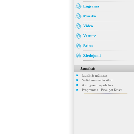
Lūgšanas
Mūzika
Video
Vēsture
Saites
Ziedojumi
Jaunākais
Jaunākās grāmatas
Svētdienas skolu stāsti
Aizlūgšanu vajadzības
Programma - Pieaugot Kristū