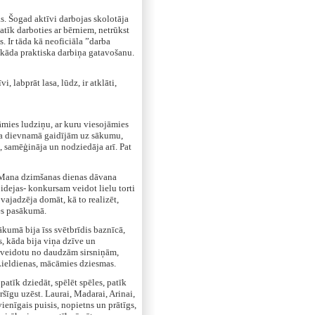
s. Šogad aktīvi darbojas skolotāja
tīk darboties ar bērniem, netrūkst
. Ir tāda kā neoficiāla ”darba
s kāda praktiska darbiņa gatavošanu.
 labprāt lasa, lūdz, ir atklāti,
ies ludziņu, ar kuru viesojāmies
ta dievnamā gaidījām uz sākumu,
 samēģināja un nodziedāja arī. Pat
„Mana dzimšanas dienas dāvana
dejas- konkursam veidot lielu torti
 vajadzēja domāt, kā to realizēt,
ies pasākumā.
umā bija īss svētbrīdis baznīcā,
s, kāda bija viņa dzīve un
 veidotu no daudzām sirsniņām,
Lieldienas, mācāmies dziesmas.
atīk dziedāt, spēlēt spēles, patīk
aršīgu uzēst. Laurai, Madarai, Arinai,
vienīgais puisis, nopietns un prātīgs,