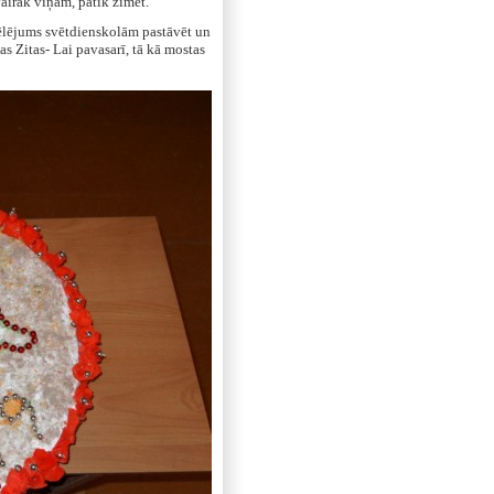
vairāk viņam, patīk zīmēt.
lējums svētdienskolām pastāvēt un
jas Zitas- Lai pavasarī, tā kā mostas