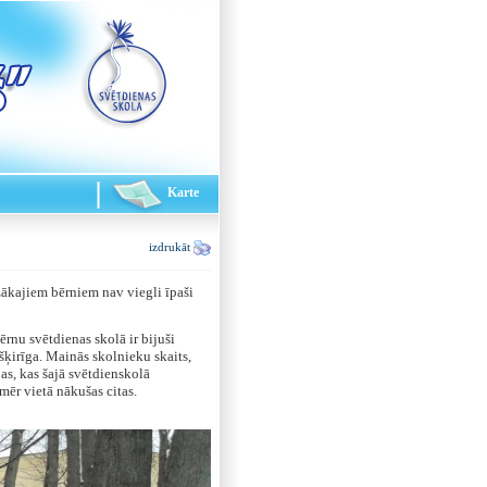
Karte
izdrukāt
ākajiem bērniem nav viegli īpaši
rnu svētdienas skolā ir bijuši
tšķirīga. Mainās skolnieku skaits,
as, kas šajā svētdienskolā
omēr vietā nākušas citas.