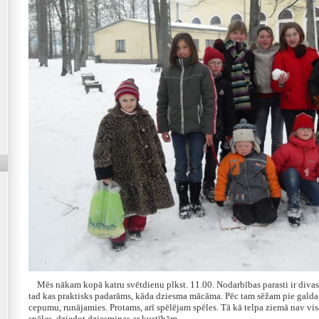
Mēs nākam kopā katru svētdienu plkst. 11.00. Nodarbības parasti ir divas 
tad kas praktisks padarāms, kāda dziesma mācāma. Pēc tam sēžam pie galda,
cepumu, runājamies. Protams, arī spēlējam spēles. Tā kā telpa ziemā nav visa
spēles, dziedot dziesmiņas ar kustībām