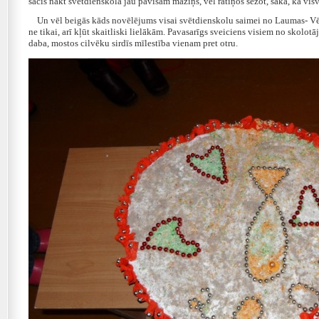
sācis nākt svētdienskolā jau pavisam maziņš, vēl ratiņos sēžot, saka, ka vis
Un vēl beigās kāds novēlējums visai svētdienskolu saimei no Laumas- Vē
ne tikai, arī kļūt skaitliski lielākām. Pavasarīgs sveiciens visiem no skolotā
daba, mostos cilvēku sirdīs mīlestība vienam pret otru.