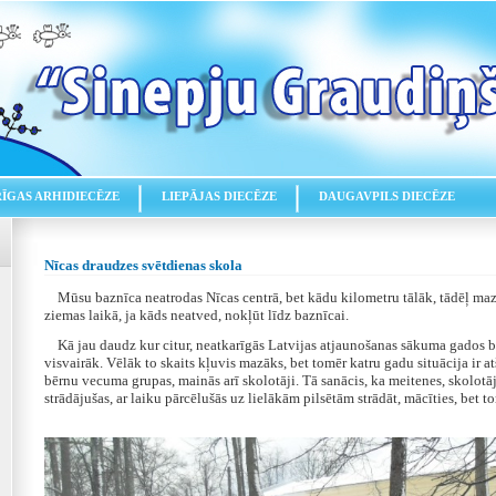
RĪGAS ARHIDIECĒZE
LIEPĀJAS DIECĒZE
DAUGAVPILS DIECĒZE
Nīcas draudzes svētdienas skola
Mūsu baznīca neatrodas Nīcas centrā, bet kādu kilometru tālāk, tādēļ maz
ziemas laikā, ja kāds neatved, nokļūt līdz baznīcai.
Kā jau daudz kur citur, neatkarīgās Latvijas atjaunošanas sākuma gados bē
visvairāk. Vēlāk to skaits kļuvis mazāks, bet tomēr katru gadu situācija ir a
bērnu vecuma grupas, mainās arī skolotāji. Tā sanācis, ka meitenes, skolotāj
strādājušas, ar laiku pārcēlušās uz lielākām pilsētām strādāt, mācīties, bet t