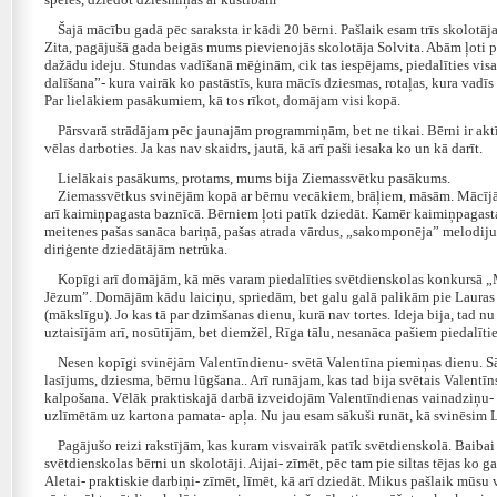
Šajā mācību gadā pēc saraksta ir kādi 20 bērni. Pašlaik esam trīs skolotāja
Zita, pagājušā gada beigās mums pievienojās skolotāja Solvita. Abām ļoti pa
dažādu ideju. Stundas vadīšanā mēģinām, cik tas iespējams, piedalīties visas
dalīšana”- kura vairāk ko pastāstīs, kura mācīs dziesmas, rotaļas, kura vadī
Par lielākiem pasākumiem, kā tos rīkot, domājam visi kopā.
Pārsvarā strādājam pēc jaunajām programmiņām, bet ne tikai. Bērni ir aktīvi,
vēlas darboties. Ja kas nav skaidrs, jautā, kā arī paši iesaka ko un kā darīt.
Lielākais pasākums, protams, mums bija Ziemassvētku pasākums.
Ziemassvētkus svinējām kopā ar bērnu vecākiem, brāļiem, māsām. Mācījām
arī kaimiņpagasta baznīcā. Bērniem ļoti patīk dziedāt. Kamēr kaimiņpagas
meitenes pašas sanāca bariņā, pašas atrada vārdus, „sakomponēja” melodiju,
diriģente dziedātājām netrūka.
Kopīgi arī domājām, kā mēs varam piedalīties svētdienskolas konkursā 
Jēzum”. Domājām kādu laiciņu, spriedām, bet galu galā palikām pie Lauras i
(mākslīgu). Jo kas tā par dzimšanas dienu, kurā nav tortes. Ideja bija, tad nu
uztaisījām arī, nosūtījām, bet diemžēl, Rīga tālu, nesanāca pašiem piedalīt
Nesen kopīgi svinējām Valentīndienu- svētā Valentīna piemiņas dienu. Sāk
lasījums, dziesma, bērnu lūgšana.. Arī runājam, kas tad bija svētais Valentīn
kalpošana. Vēlāk praktiskajā darbā izveidojām Valentīndienas vainadziņu-
uzlīmētām uz kartona pamata- apļa. Nu jau esam sākuši runāt, kā svinēsim 
Pagājušo reizi rakstījām, kas kuram visvairāk patīk svētdienskolā. Baibai p
svētdienskolas bērni un skolotāji. Aijai- zīmēt, pēc tam pie siltas tējas ko g
Aletai- praktiskie darbiņi- zīmēt, līmēt, kā arī dziedāt. Mikus pašlaik mūsu 