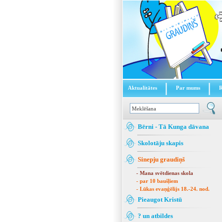
Aktualitātes
Par mums
Bērni - Tā Kunga dāvana
Skolotāju skapis
Sinepju graudiņš
- Mana svētdienas skola
- par 10 baušļiem
- Lūkas evaņģēlijs 18.-24. nod.
Pieaugot Kristū
? un atbildes