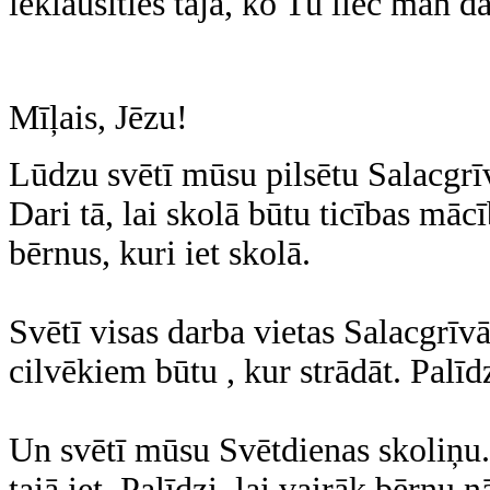
ieklausīties tajā, ko Tu liec man d
Mīļais, Jēzu!
Lūdzu svētī mūsu pilsētu Salacgrī
Dari tā, lai skolā būtu ticības māc
bērnus, kuri iet skolā.
Svētī visas darba vietas Salacgrīv
cilvēkiem būtu , kur strādāt. Palīdz
Un svētī mūsu Svētdienas skoliņu. 
tajā iet. Palīdzi, lai vairāk bērnu 