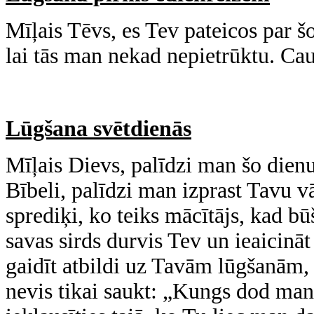
Mīļais Tēvs, es Tev pateicos par 
lai tās man nekad nepietrūktu. Ca
Lūgšana svētdienās
Mīļais Dievs, palīdzi man šo dien
Bībeli, palīdzi man izprast Tavu vā
sprediķi, ko teiks mācītājs, kad b
savas sirds durvis Tev un ieaicināt
gaidīt atbildi uz Tavām lūgšanām, 
nevis tikai saukt: „Kungs dod man 