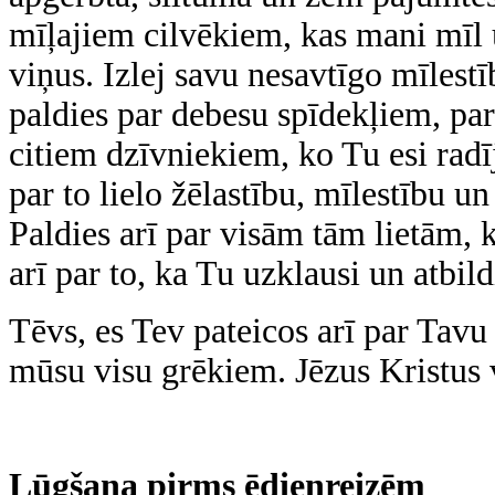
mīļajiem cilvēkiem, kas mani mīl 
viņus. Izlej savu nesavtīgo mīlest
paldies par debesu spīdekļiem, pa
citiem dzīvniekiem, ko Tu esi radīj
par to lielo žēlastību, mīlestību 
Paldies arī par visām tām lietām, 
arī par to, ka Tu uzklausi un atbil
Tēvs, es Tev pateicos arī par Tavu
mūsu visu grēkiem. Jēzus Kristus
Lūgšana pirms ēdienreizēm