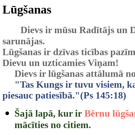
Lūgšanas
Dievs ir mūsu Radītājs un D
sarunājas.
Lūgšanas ir dzīvas ticības pazī
Dievu un uzticamies Viņam!
Dievs ir lūgšanas attālumā no ta
"Tas Kungs ir tuvu visiem, ka
piesauc patiesībā."(Ps 145:18)
Šajā lapā, kur ir
Bērnu lūgša
mācīties no citiem.