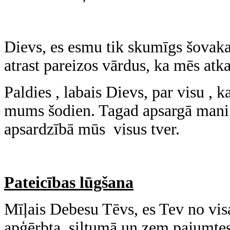
Dievs, es esmu tik skumīgs šovaka
atrast pareizos vārdus, ka mēs atk
Paldies , labais Dievs, par visu , 
mums šodien. Tagad apsargā mani
apsardzībā mūs visus tver.
Pateicības lūgšana
Mīļais Debesu Tēvs, es Tev no visa
apģērbta, siltumā un zem pajumtes