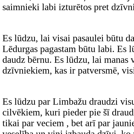
saimnieki labi izturētos pret dzīvn
Es lūdzu, lai visai pasaulei būtu 
Lēdurgas pagastam būtu labi. Es l
daudz bērnu. Es lūdzu, lai manas v
dzīvniekiem, kas ir patversmē, vi
Es lūdzu par Limbažu draudzi visu
cilvēkiem, kuri pieder pie šī drau
tikai par veciem , bet arī par jaun
veselība un viņi izbauda dzīvi, ko 