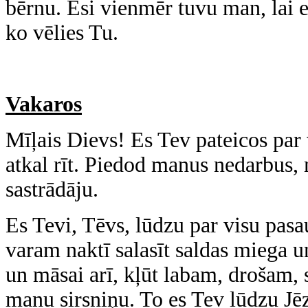
bērnu. Esi vienmēr tuvu man, lai es
ko vēlies Tu.
Vakaros
Mīļais Dievs! Es Tev pateicos par 
atkal rīt. Piedod manus nedarbus
sastrādāju.
Es Tevi, Tēvs, lūdzu par visu pasa
varam naktī salasīt saldas miega 
un māsai arī, kļūt labam, drošam
manu sirsniņu. To es Tev lūdzu Jē