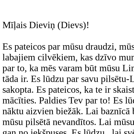
Mīļais Dieviņ (Dievs)!
Es pateicos par mūsu draudzi, mūs
labajiem cilvēkiem, kas dzīvo mum
par to, ka mēs varam būt mūsu Li
tāda ir. Es lūdzu par savu pilsētu
sakopta. Es pateicos, ka te ir skais
mācīties. Paldies Tev par to! Es lū
nāktu aizvien biežāk. Lai baznīcā 
mūsu pilsētā nevandītos. Lai mūsu
gan no iekšpuses. Es lūdzu , lai s