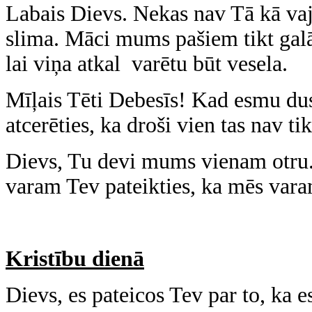
Labais Dievs. Nekas nav Tā kā va
slima. Māci mums pašiem tikt galā,
lai viņa atkal varētu būt vesela.
Mīļais Tēti Debesīs! Kad esmu d
atcerēties, ka droši vien tas nav t
Dievs, Tu devi mums vienam otru. 
varam Tev pateikties, ka mēs var
Kristību dienā
Dievs, es pateicos Tev par to, ka e