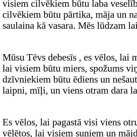
visiem cilvēkiem būtu laba veselīb
cilvēkiem būtu pārtika, māja un n
saulaina kā vasara. Mēs lūdzam la
Mūsu Tēvs debesīs , es vēlos, lai 
lai visiem būtu miers, spožums viņu
dzīvniekiem būtu ēdiens un nešaut
laipni, mīļi, un viens otram dara l
Es vēlos, lai pagastā visi viens ot
vēlētos, lai visiem suņiem un māj