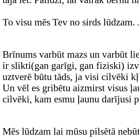
To visu mēs Tev no sirds lūdzam.
Brīnums varbūt mazs un varbūt liel
ir slikti(gan garīgi, gan fiziski) 
uztverē būtu tāds, ja visi cilvēki kļ
Un vēl es gribētu aizmirst visus ļ
cilvēki, kam esmu ļaunu darījusi 
Mēs lūdzam lai mūsu pilsētā nebūt