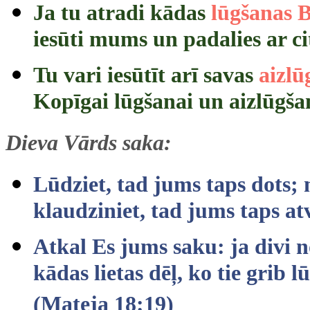
Ja tu atradi kādas
lūgšanas B
iesūti mums un padalies ar c
Tu vari iesūtīt arī savas
aizlū
Kopīgai lūgšanai un aizlūgšan
Dieva Vārds saka:
Lūdziet, tad jums taps dots; m
klaudziniet, tad jums taps at
Atkal Es jums saku: ja divi n
kādas lietas dēļ, ko tie grib 
(Mateja 18:19)