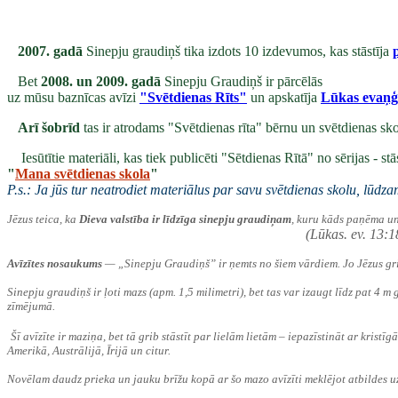
2007. gadā
Sinepju graudiņš tika izdots 10 izdevumos, kas stāstīja
Bet
2008. un 2009. gadā
Sinepju Graudiņš ir pārcēlās
uz mūsu baznīcas avīzi
"Svētdienas Rīts"
un apskatīja
Lūkas evaņģ
Arī šobrīd
tas ir atrodams "Svētdienas rīta" bērnu un svētdienas s
Iesūtītie materiāli, kas tiek publicēti "Sētdienas Rītā" no sērijas - s
"
Mana svētdienas skola
"
P.s.: Ja jūs tur neatrodiet materiālus par savu svētdienas skolu, lūdzam
Jēzus teica, ka
Dieva valstība ir līdzīga sinepju graudiņam
, kuru kāds paņēma un
(Lūkas. ev. 13:18–19
Avīzītes nosaukums
— „Sinepju Graudiņš” ir ņemts no šiem vārdiem. Jo Jēzus gribē
Sinepju graudiņš ir ļoti mazs (apm.
1,5 milimetri
), bet tas var izaugt līdz pat 4 
zīmējumā.
Šī avīzīte ir maziņa, bet tā grib stāstīt par lielām lietām – iepazīstināt ar kris
Amerikā, Austrālijā, Īrijā un citur.
Novēlam daudz prieka un jauku brīžu kopā ar šo mazo avīzīti meklējot atbildes u