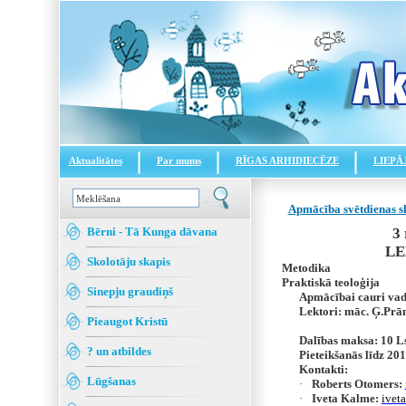
Aktualitātes
Par mums
RĪGAS ARHIDIECĒZE
LIEPĀ
Apmācība svētdienas sk
Bērni - Tā Kunga dāvana
3 
LEL
Skolotāju skapis
Metodika
Praktiskā teoloģija
Sinepju graudiņš
Apmācībai cauri vad
Lektori: māc. Ģ.Prām
Pieaugot Kristū
Dalības maksa: 10 Ls
? un atbildes
Pieteikšanās līdz 20
Kontakti:
Lūgšanas
·
Roberts Otomers:
·
Iveta Kalme:
ivet