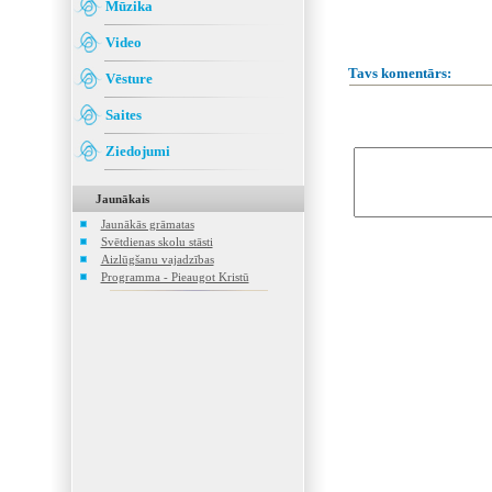
Mūzika
Video
Tavs komentārs:
Vēsture
Saites
Ziedojumi
Jaunākais
Jaunākās grāmatas
Svētdienas skolu stāsti
Aizlūgšanu vajadzības
Programma - Pieaugot Kristū