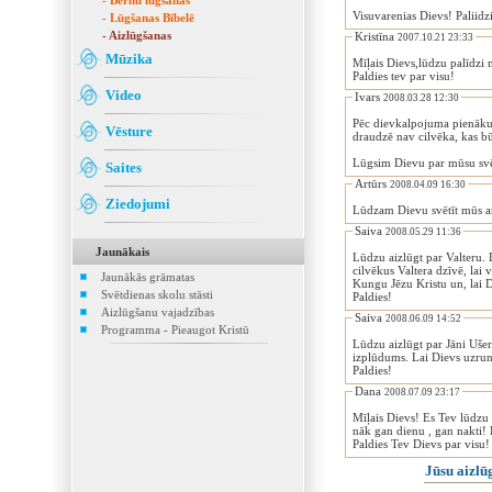
- Bērnu lūgšanas
Visuvarenias Dievs! Paliidz
- Lūgšanas Bībelē
- Aizlūgšanas
Kristīna
2007.10.21 23:33
Mūzika
Mīļais Dievs,lūdzu palīdzi
Paldies tev par visu!
Video
Ivars
2008.03.28 12:30
Pēc dievkalpojuma pienākuš
Vēsture
draudzē nav cilvēka, kas b
Lūgsim Dievu par mūsu svē
Saites
Artūrs
2008.04.09 16:30
Ziedojumi
Lūdzam Dievu svētīt mūs ar 
Saiva
2008.05.29 11:36
Jaunākais
Lūdzu aizlūgt par Valteru. 
cilvēkus Valtera dzīvē, lai viņš sajustu nepieciešamību pēc glābēja. Lai Dievs piepilda viņu ar slāpēm pēc attiecībām ar mūsu
Jaunākās grāmatas
Kungu Jēzu Kristu un, lai 
Svētdienas skolu stāsti
Paldies!
Aizlūgšanu vajadzības
Saiva
2008.06.09 14:52
Programma - Pieaugot Kristū
Lūdzu aizlūgt par Jāni Ušer
Paldies!
Dana
2008.07.09 23:17
Mīļais Dievs! Es Tev lūdzu 
nāk gan dienu , gan nakti! E
Paldies Tev Dievs par visu!
Jūsu aizl