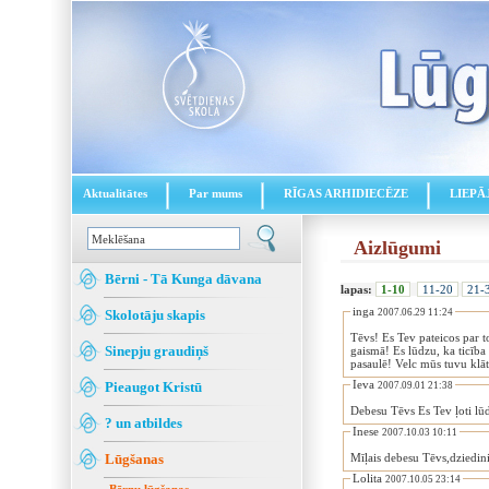
Aktualitātes
Par mums
RĪGAS ARHIDIECĒZE
LIEPĀ
Aizlūgumi
Bērni - Tā Kunga dāvana
lapas:
1-10
11-20
21-
inga
Skolotāju skapis
2007.06.29 11:24
Tēvs! Es Tev pateicos par t
Sinepju graudiņš
gaismā! Es lūdzu, ka ticība
pasaulē! Velc mūs tuvu klāt
Ieva
Pieaugot Kristū
2007.09.01 21:38
Debesu Tēvs Es Tev ļoti lū
? un atbildes
Inese
2007.10.03 10:11
Lūgšanas
Mīļais debesu Tēvs,dziedin
Lolita
2007.10.05 23:14