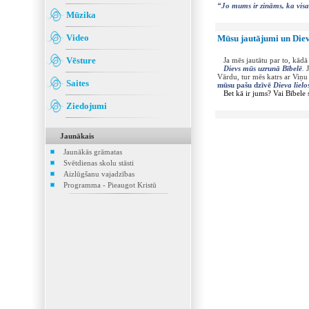
“Jo mums ir zināms, ka visa 
Mūzika
Video
Mūsu jautājumi un Diev
Vēsture
Ja mēs jautātu par to, kādā
Dievs mūs uzrunā Bībelē
.
J
Vārdu, tur mēs katrs ar Viņu
Saites
mūsu pašu dzīvē
Dieva liel
Bet kā ir jums? Vai Bībele st
Ziedojumi
Jaunākais
Jaunākās grāmatas
Svētdienas skolu stāsti
Aizlūgšanu vajadzības
Programma - Pieaugot Kristū