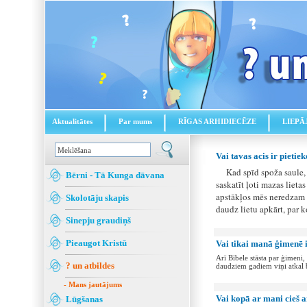
Aktualitātes
Par mums
RĪGAS ARHIDIECĒZE
LIEPĀ
Vai tavas acis ir pietie
Kad spīd spoža saule, ži
Bērni - Tā Kunga dāvana
saskatīt ļoti mazas lietas
apstākļos mēs neredzam 
Skolotāju skapis
daudz lietu apkārt, par 
Sinepju graudiņš
Pieaugot Kristū
Vai tikai manā ģimenē i
Arī Bībele stāsta par ģimeni, 
? un atbildes
daudziem gadiem viņi atkal bi
- Mans jautājums
Vai kopā ar mani cieš a
Lūgšanas