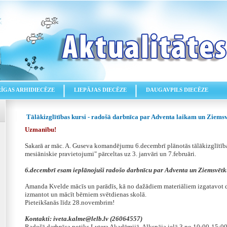
RĪGAS ARHIDIECĒZE
LIEPĀJAS DIECĒZE
DAUGAVPILS DIECĒZE
Tālākizglītības kursi - radošā darbnīca par Adventa laikam un Ziems
Uzmanību!
Sakarā ar māc. A. Guseva komandējumu 6.decembrī plānotās tālākizglītības
mesiāniskie pravietojumi" pārceltas uz 3. janvāri un 7.februāri.
6.decembrī esam ieplānojuši radošo darbnīcu par Adventa un Ziemsvētk
Amanda Kvelde mācīs un parādīs, kā no dažādiem materiāliem izgatavot d
izmantot un mācīt bērniem svētdienas skolā.
Pieteikšanās līdz 28.novembrim!
Kontakti: iveta.kalme@lelb.lv (26064557)
Radošā darbnīca notiks Lutera Akadēmijā, Alksnāja ielā 3 no 10:00-15:00