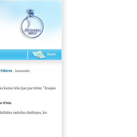
Karte
vētkiem
- komentāri
 kursu lekcijas par tēmu "Jesajas
u tēmu.
ažādus radošus darbiņus, ko
.