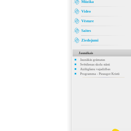
Mūzika
Video
Vēsture
Saites
Ziedojumi
Jaunākais
Jaunākās grāmatas
Svētdienas skolu stāsti
Aizlūgšanu vajadzības
Programma - Pieaugot Kristū