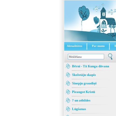
Aktualitātes
Par mums
Bērni - Tā Kunga dāvana
Skolotāju skapis
Sinepju graudiņš
Pieaugot Kristū
? un atbildes
Lūgšanas