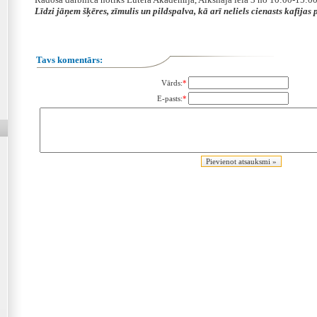
Līdzi jāņem šķēres, zīmulis un pildspalva, kā arī neliels cienasts kafijas
Tavs komentārs:
Vārds:
*
E-pasts:
*