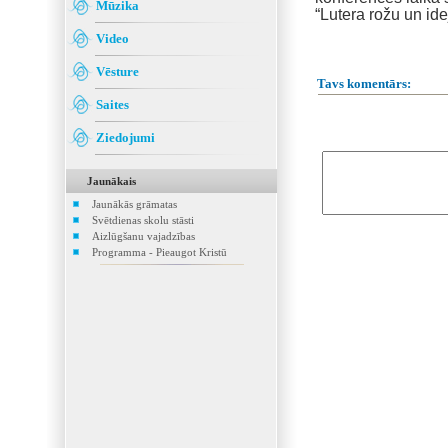
Mūzika
“Lutera rožu un ide
Video
Vēsture
Tavs komentārs:
Saites
Ziedojumi
Jaunākais
Jaunākās grāmatas
Svētdienas skolu stāsti
Aizlūgšanu vajadzības
Programma - Pieaugot Kristū