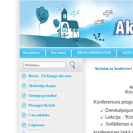
Aktualitātes
Par mums
RĪGAS ARHIDIECĒZE
LIEPĀ
Aicinām uz konferenci š
Bērni - Tā Kunga dāvana
Skolotāju skapis
u
Kru
Sinepju graudiņš
Konferences prog
Pieaugot Kristū
Dievkalpoju
? un atbildes
Lekcija - “Kr
Svētdienas sk
Lūgšanas
konferences laikā 