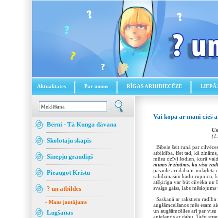
Aktualitātes
Par mums
RĪGAS ARHIDIECĒZE
LIEPĀ
Vai kopā ar mani cieš a
Bērni - Tā Kunga dāvana
Un
(1
Skolotāju skapis
Bībele šeit runā par cilvēces
atbildība. Bet tad, kā zināms
Sinepju graudiņš
mūsu dzīvi šodien, kurā valda
mums ir zināms, ka visa radī
pasaulē arī daba ir nolādēta
Pieaugot Kristū
salīdzināsim kādu rūpnīcu, k
atšķirīga var būt cilvēka un 
? un atbildes
svaigs gaiss, labs mēslojums
Saskaņā ar rakstiem radība i
- Mans jautājums
augšāmcelšanos mēs esam aicin
un augšāmcēlies arī par visu 
Lūgšanas
apiešanos ar dabu. Taču strau