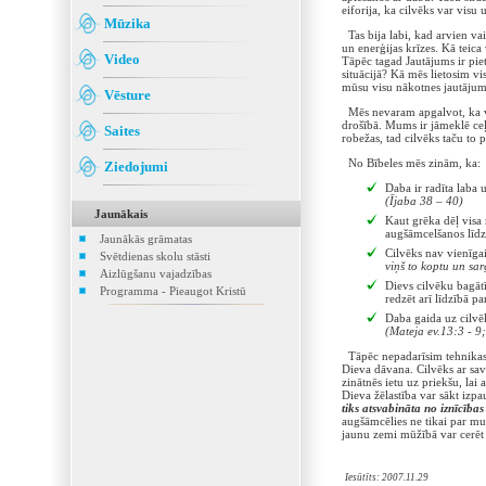
eiforija, ka cilvēks var visu
Mūzika
Tas bija labi, kad arvien vai
un enerģijas krīzes. Kā teica
Video
Tāpēc tagad Jautājums ir pie
situācijā? Kā mēs lietosim vis
mūsu visu nākotnes jautājumi.
Vēsture
Mēs nevaram apgalvot, ka vis
drošībā. Mums ir jāmeklē ceļu
Saites
robežas, tad cilvēks taču to 
No Bībeles mēs zinām, ka:
Ziedojumi
Daba ir radīta laba 
(Ījaba 38 – 40)
Jaunākais
Kaut grēka dēļ visa 
augšāmcelšanos līdz
Jaunākās grāmatas
Cilvēks nav vienīgais
Svētdienas skolu stāsti
viņš to koptu un sar
Aizlūgšanu vajadzības
Dievs cilvēku bagātī
Programma - Pieaugot Kristū
redzēt arī līdzībā p
Daba gaida uz cilvēk
(Mateja ev.13:3 - 9
Tāpēc nepadarīsim tehnikas at
Dieva dāvana. Cilvēks ar savu
zinātnēs ietu uz priekšu, lai 
Dieva žēlastība var sākt izpau
tiks atsvabināta no iznīcība
augšāmcēlies ne tikai par m
jaunu zemi mūžībā var cerēt 
Iesūtīts: 2007.11.29