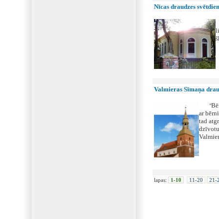
Nīcas draudzes svētdien
"
l
š
Valmieras Sīmaņa draud
Bēr
"
ar bērni
tad atg
dzīvotu
Valmier
lapas:
1-10
11-20
21-