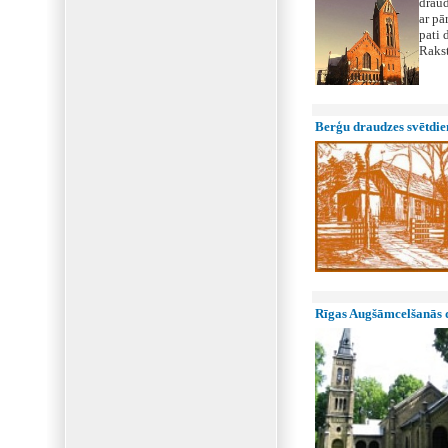
draud
ar pā
pati 
Raks
Berģu draudzes svētdie
Rīgas Augšāmcelšanās d