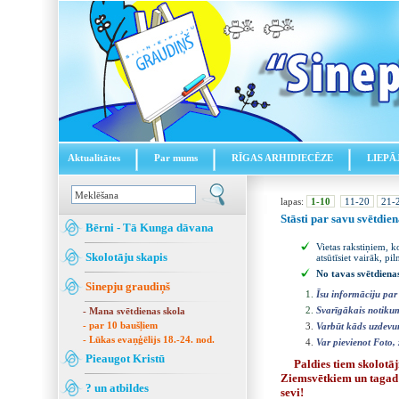
Aktualitātes
Par mums
RĪGAS ARHIDIECĒZE
LIEPĀ
lapas:
1-10
11-20
21-
Stāsti par savu svētdien
Bērni - Tā Kunga dāvana
Vietas rakstiņiem, k
Skolotāju skapis
atsūtīsiet vairāk, pi
No tavas svētdiena
Sinepju graudiņš
Īsu informāciju par 
Svarīgākais notikum
- Mana svētdienas skola
- par 10 baušļiem
Varbūt kāds uzdevum
- Lūkas evaņģēlijs 18.-24. nod.
Var pievienot Foto,
Pieaugot Kristū
Paldies tiem skolotāj
Ziemsvētkiem un tagad! 
? un atbildes
sevi!