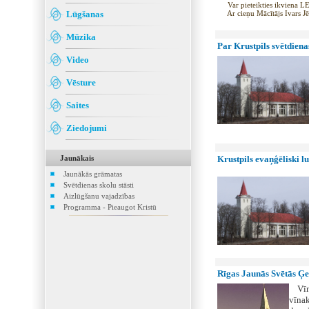
Var pieteikties ikviena LE
Lūgšanas
Ar cieņu Mācītājs Ivars J
Mūzika
Par Krustpils svētdiena
Video
Vēsture
Saites
Ziedojumi
Jaunākais
Krustpils evaņģēliski l
Jaunākās grāmatas
Svētdienas skolu stāsti
Aizlūgšanu vajadzības
Programma - Pieaugot Kristū
Rīgas Jaunās Svētās Ģe
Vīna 
vīnak