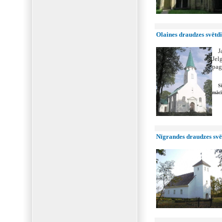
Olaines draudzes svētdi
Jau
Jel
pag
Sīkā
mācī
Nīgrandes draudzes svē