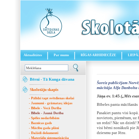
Aktualitātes
Par mums
RĪGAS ARHIDIECĒZE
LIEPĀ
Bērni - Tā Kunga dāvana
Šoreiz publicējam Norvēģ
mācītāja Alfa Danbolta i
Skolotāju skapis
Jāņa ev. 1:45
(„Mēs esam
- Pālīdzi tapt svētdienas skolai
- Jaunumi - grāmatas; idejas
Bībeles panta mācīšanās
- Bībele - Vecā Derība
Pasakiet pantu visi kopā. 
- Bībele - Jaunā Derība
novietots, piemēram, uz f
- Spēles nodarbībām
un redzi! Nāc un dzirdi! 
- Baznīcas gads
visi bērni nonākuši pie J
- Mācību gada plāni
dziesmu par Jēzu.
- Dažādi dokumenti
- Materiālu sistematizācija