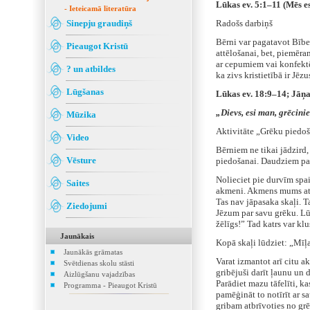
Lūkas ev. 5:1–11 (Mēs 
- Ieteicamā literatūra
Sinepju graudiņš
Radošs darbiņš
Bērni var pagatavot Bībel
Pieaugot Kristū
attēlošanai, bet, piemēram
ar cepumiem vai konfektē
? un atbildes
ka zivs kristietībā ir Jēzu
Lūgšanas
Lūkas ev. 18:9–14; Jāņa
„Dievs, esi man, grēcini
Mūzika
Aktivitāte „Grēku piedo
Video
Bērniem ne tikai jādzird, 
Vēsture
piedošanai. Daudziem pal
Nolieciet pie durvīm spa
Saites
akmeni. Akmens mums atgā
Tas nav jāpasaka skaļi. Ta
Ziedojumi
Jēzum par savu grēku. Lū
žēlīgs!” Tad katrs var klu
Jaunākais
Kopā skaļi lūdziet: „Mīļa
Jaunākās grāmatas
Varat izmantot arī citu ak
Svētdienas skolu stāsti
gribējuši darīt ļaunu un d
Aizlūgšanu vajadzības
Parādiet mazu tāfelīti, ka
Programma - Pieaugot Kristū
pamēģināt to notīrīt ar sa
gribam atbrīvoties no gr