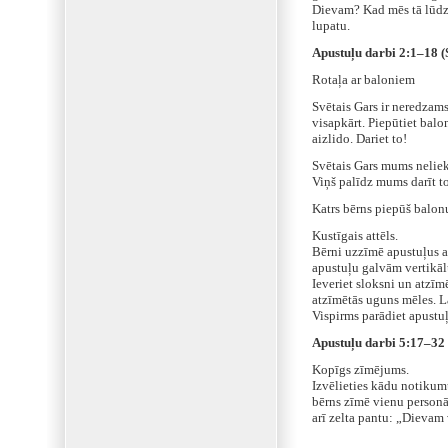
Dievam? Kad mēs tā lūdza
lupatu.
Apustuļu darbi 2:1–18 (
Rotaļa ar baloniem
Svētais Gars ir neredzams
visapkārt. Piepūtiet balo
aizlido. Dariet to!
Svētais Gars mums neliek
Viņš palīdz mums darīt to,
Katrs bērns piepūš balonu
Kustīgais attēls.
Bērni uzzīmē apustuļus a
apustuļu galvām vertikālu
Ieveriet sloksni un atzīmē
atzīmētās uguns mēles. L
Vispirms parādiet apustuļ
Apustuļu darbi 5:17–32 
Kopīgs zīmējums.
Izvēlieties kādu notikumu
bērns zīmē vienu personāž
arī zelta pantu: „Dievam 